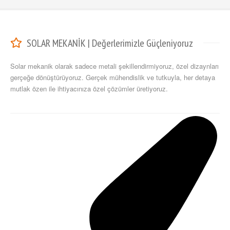
SOLAR MEKANİK | Değerlerimizle Güçleniyoruz
Solar mekanik olarak sadece metali şekillendirmiyoruz, özel dizaynları
gerçeğe dönüştürüyoruz. Gerçek mühendislik ve tutkuyla, her detaya
mutlak özen ile ihtiyacınıza özel çözümler üretiyoruz.