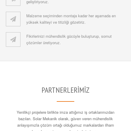
geliştiriyoruz.
Malzeme seçiminden montaja kadar her aşamada en
yüksek kaliteyi ve titizliği gözetiriz.
Fikirlerinizi mühendislik gücüyle buluşturup, somut
çözümler üretiyoruz.
PARTNERLERİMİZ
Yenilikçi projelere birlikte imza attığımız iş ortaklarımızdan
bazıları. Solar Mekanik olarak, güven veren mühendislik
anlayışımızla çözüm ortağı olduğumuz markalardan ilham