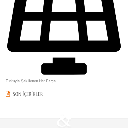
Tutkuyla Şekillenen Her Parça
SON İÇERİKLER